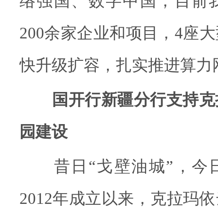
络强国、数字中国，目前
200余家企业和项目，4座
快升级扩容，扎实推进算力
国开行新疆分行支持克
园建设
昔日“戈壁油城”，今日
2012年成立以来，克拉玛