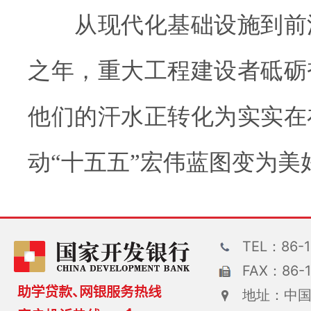
从现代化基础设施到前
之年，重大工程建设者砥砺
他们的汗水正转化为实实在
动“十五五”宏伟蓝图变为美
TEL：86-1
FAX：86-1
地址：中国