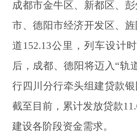
成都市金牛区、新都区、彭
市、德阳市经济开发区、旌
道152.13公里，列车设计
后，成都、德阳将迈入“轨
行四川分行牵头组建贷款银
截至目前，累计发放贷款11.
建设各阶段资金需求。