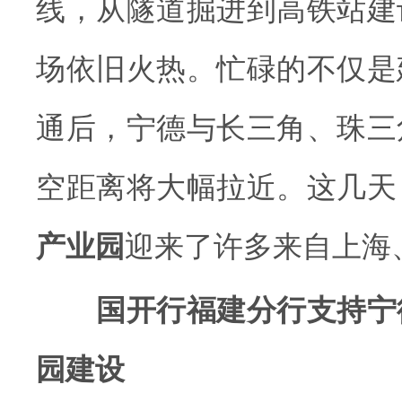
线，从隧道掘进到高铁站建
场依旧火热。忙碌的不仅是
通后，宁德与长三角、珠三
空距离将大幅拉近。这几天
产业园
迎来了许多来自上海
国开行福建分行支持宁
园建设