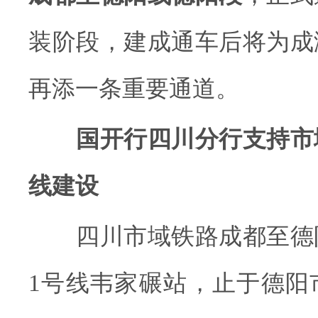
装阶段，建成通车后将为成
再添一条重要通道。
国开行四川分行支持市
线建设
四川市域铁路成都至德
1号线韦家碾站，止于德阳