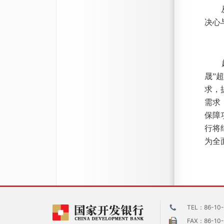
从底
决心
超级
晟”
求，
需求
保障
行将
为全
TEL：86-10-
FAX：86-10-