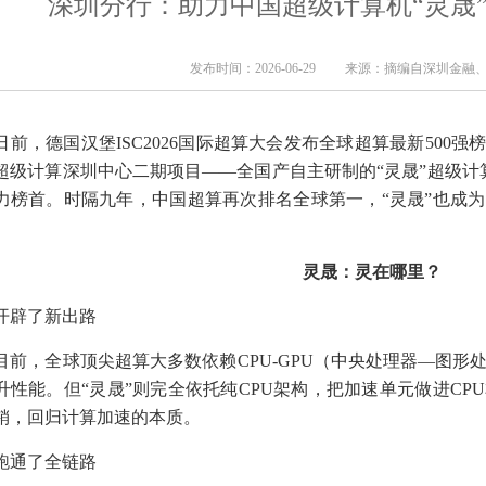
深圳分行：助力中国超级计算机“灵晟
发布时间：2026-06-29 来源：摘编自深圳金融
，德国汉堡ISC2026国际超算大会发布全球超算最新500
超级计算深圳中心二期项目——全国产自主研制的“灵晟”超级计算机以
力榜首。时隔九年，中国超算再次排名全球第一，“灵晟”也成
。
灵晟：灵在哪里？
辟了新出路
，全球顶尖超算大多数依赖CPU-GPU（中央处理器—图形处
升性能。但“灵晟”则完全依托纯CPU架构，把加速单元做进CPU
销，回归计算加速的本质。
通了全链路