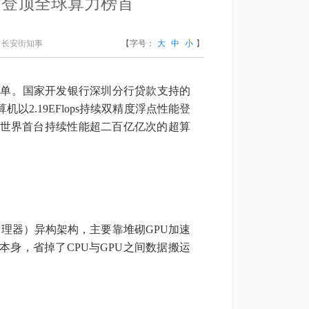
”登顶全球算力榜首
、长安街知事
【字号：
大
中
小
】
强榜单。国家开发银行深圳分行贷款支持的
2.19EFlops持续双精度浮点性能登
为世界首台持续性能超二百亿亿次的超算
理器）异构架构，主要靠堆砌GPU加速
本身，省掉了CPU与GPU之间数据搬运