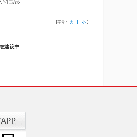
示信息
【字号：
大
中
小
】
在建设中